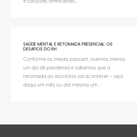
e soluções omnicanais....
SAÚDE MENTAL E RETOMADA PRESENCIAL: OS
DESAFIOS DO RH
Conforme os meses passam, vivemos menos
um dia de pandemia e sabemos que a
retomada ao escritório vai acontecer – seja
daqui um mês ou até mesmo um...