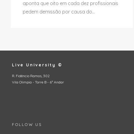
aponta que oito em cada dez profissionais
pedem demissão por causa do...
Live University ©
R. Fidêncio Ramos, 302
Vila Olimpia - Torre B - 6º Andar
FOLLOW US