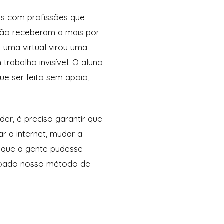
oas com profissões que
não receberam a mais por
e uma virtual virou uma
rabalho invisível. O aluno
ue ser feito sem apoio,
er, é preciso garantir que
r a internet, mudar a
a que a gente pudesse
içoado nosso método de