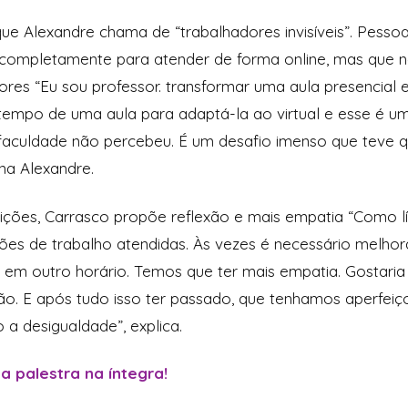
que Alexandre chama de “trabalhadores invisíveis”. Pess
r completamente para atender de forma online, mas que 
ores “Eu sou professor. transformar uma aula presencial 
tempo de uma aula para adaptá-la ao virtual e esse é um t
 faculdade não percebeu. É um desafio imenso que teve q
ona Alexandre.
ções, Carrasco propõe reflexão e mais empatia “Como líd
ões de trabalho atendidas. Às vezes é necessário melhora
o em outro horário. Temos que ter mais empatia. Gostari
ão. E após tudo isso ter passado, que tenhamos aperfe
a desigualdade”, explica.
 a palestra na íntegra!