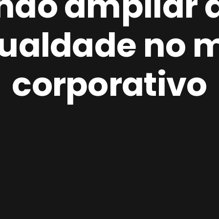
não ampliar 
gualdade no 
corporativo