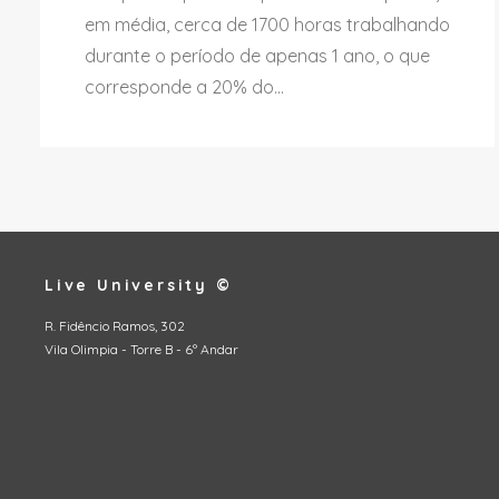
em média, cerca de 1700 horas trabalhando
durante o período de apenas 1 ano, o que
corresponde a 20% do...
Live University ©
R. Fidêncio Ramos, 302
Vila Olimpia - Torre B - 6º Andar