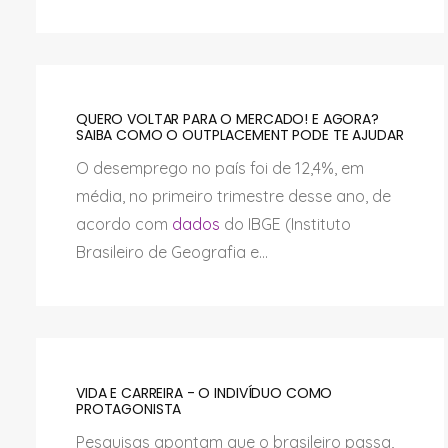
QUERO VOLTAR PARA O MERCADO! E AGORA?
SAIBA COMO O OUTPLACEMENT PODE TE AJUDAR
O desemprego no país foi de 12,4%, em
média, no primeiro trimestre desse ano, de
acordo com
dados
do IBGE (Instituto
Brasileiro de Geografia e...
VIDA E CARREIRA - O INDIVÍDUO COMO
PROTAGONISTA
Pesquisas apontam que o brasileiro passa,