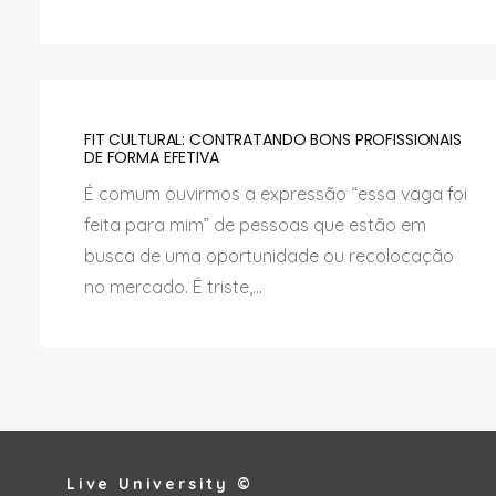
FIT CULTURAL: CONTRATANDO BONS PROFISSIONAIS
DE FORMA EFETIVA
É comum ouvirmos a expressão “essa vaga foi
feita para mim” de pessoas que estão em
busca de uma oportunidade ou recolocação
no mercado. É triste,...
Live University ©