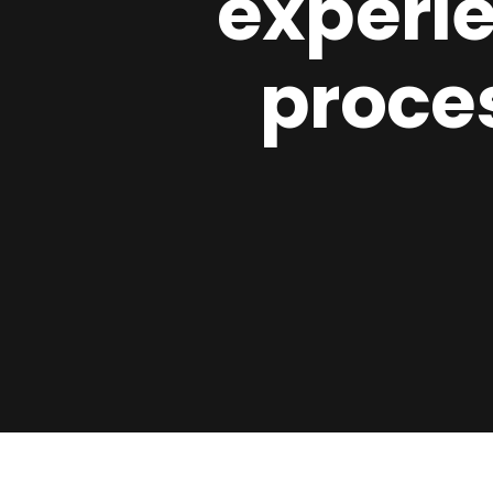
experiê
proce