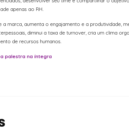
ferenciados, desenvolver seu time e compartilhar o objet
idade apenas ao RH.
 a marca, aumenta o engajamento e a produtividade, mel
erpessoais, diminui a taxa de turnover, cria um clima org
mento de recursos humanos.
 a palestra na íntegra
s