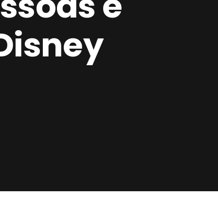
essoas e
Disney