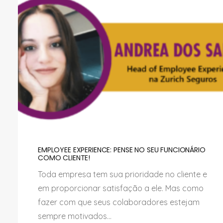
EMPLOYEE EXPERIENCE: PENSE NO SEU FUNCIONÁRIO
COMO CLIENTE!
Toda empresa tem sua prioridade no cliente e
em proporcionar satisfação a ele. Mas como
fazer com que seus colaboradores estejam
sempre motivados...